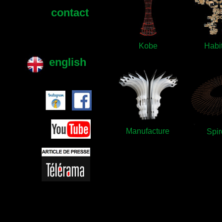
contact
Kobe
Habit
english
Manufacture
Spir