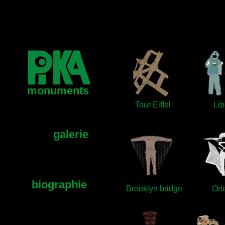
onjourtesttestt
koberond
monuments
Tour Eiffel
Lib
galerie
biographie
Brooklyn bridge
Ori